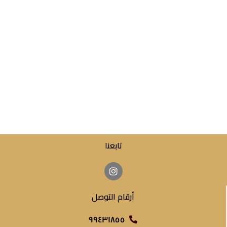
تابعنا
أرقام التوصل
٩٩٤٣١٨٥٥