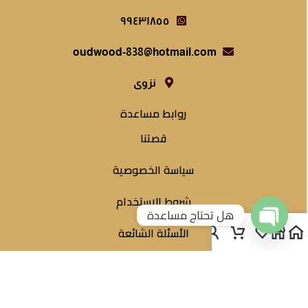
٩٩٤٣١٨٥٥
oudwood-838@hotmail.com
نزوى
روابط مساعدة
قصتنا
سياسة الخصوصية
شروط الإستخدام
هل تحتاج مساعدة
الأسئلة الشائعة
Open
chaty
شروط الاسترجاع