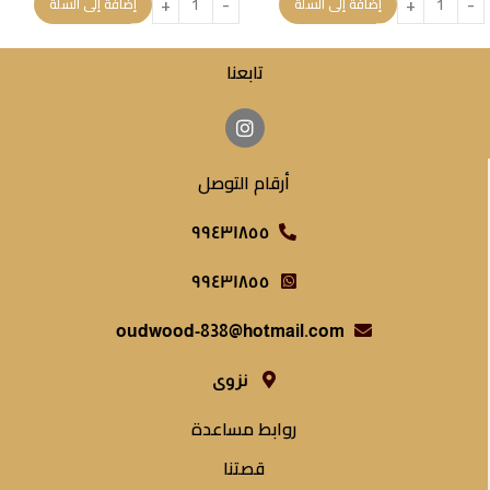
إضافة إلى السلة
إضافة إلى السلة
تابعنا
أرقام التوصل
٩٩٤٣١٨٥٥
٩٩٤٣١٨٥٥
oudwood-838@hotmail.com
نزوى
روابط مساعدة
قصتنا