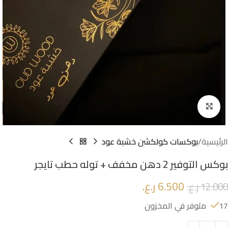
Click to enlarge
الرئيسية
بوكسات كولكشن خشبة عود
بوكس التوفير 2 دهن مخفف + توله حطب تايجر
6.500
ر.ع.
12.000
ر.ع.
17 متوفر في المخزون