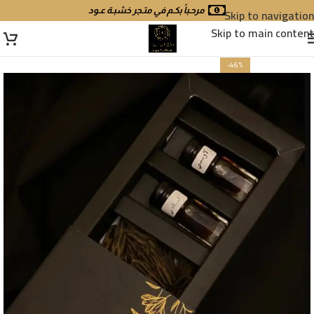
Skip to navigation
مرحـباً بكـم في متـجر خشبـة عـود
Skip to main content
-46%