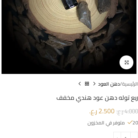
Click to enlarge
الرئيسية
دهن العود
ربع توله دهن عود هندي مخفف
2.500
ر.ع.
4.000
ر.ع.
20 متوفر في المخزون