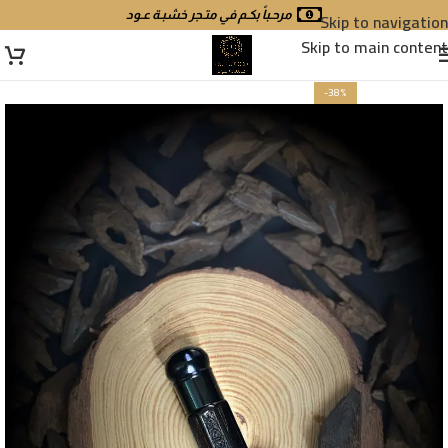
Skip to navigation
مرحـباً بكـم في متـجر خشبـة عـود
Skip to main content
-38%