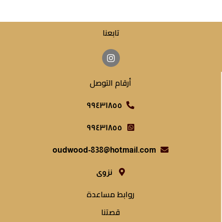
تابعنا
أرقام التوصل
٩٩٤٣١٨٥٥
٩٩٤٣١٨٥٥
oudwood-838@hotmail.com
نزوى
روابط مساعدة
قصتنا