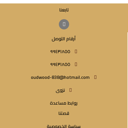
تابعنا
أرقام التوصل
٩٩٤٣١٨٥٥
٩٩٤٣١٨٥٥
oudwood-838@hotmail.com
نزوى
روابط مساعدة
قصتنا
سياسة الخصوصية