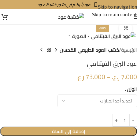
مرحـباً بكـم في متـجر خشبـة عـود
Skip to navigation
Skip to main content
Click to enlarge
-58%
الرئيسية
خشب العود الطبيعي المُحسن
عود البرق الفيتنامي
7.000
ر.ع.
–
73.000
ر.ع.
الوزن
إضافة إلى السلة