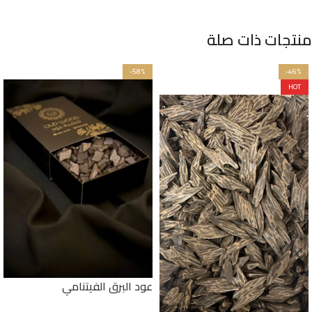
منتجات ذات صلة
-58%
-46%
HOT
عود البرق الفيتنامي