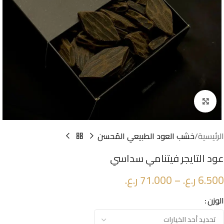
Click to enlarge
الرئيسية
خشب العود الطبيعي المُحسن
عود التايجر فيتنامي سداسي
6.500
ر.ع.
–
71.000
ر.ع.
الوزن