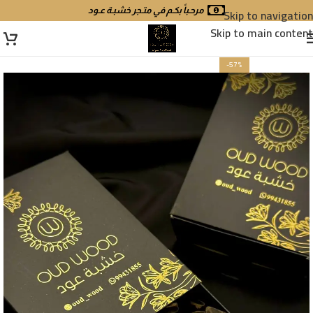
Skip to navigation
مرحـباً بكـم في متـجر خشبـة عـود
Skip to main content
-57%