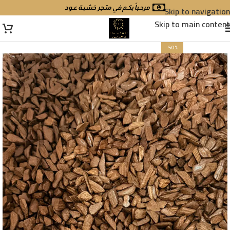
Skip to navigation
مرحـباً بكـم في متـجر خشبـة عـود
Skip to main content
-50%