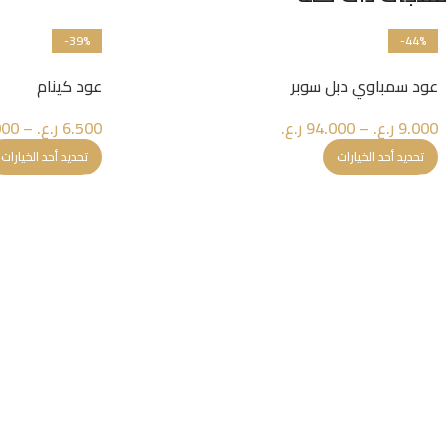
-39%
-44%
عود سمباوي دبل سوبر
عود كينام
9.000
ر.ع.
–
94.000
ر.ع.
6.500
ر.ع.
–
000
تحديد أحد الخيارات
تحديد أحد الخيارات