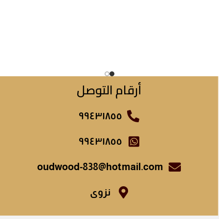
أرقام التوصل
٩٩٤٣١٨٥٥
٩٩٤٣١٨٥٥
oudwood-838@hotmail.com
نزوى