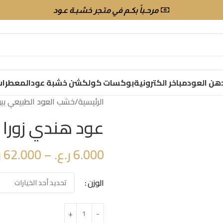
مرحـباً بكـم في متـجر خشبـة عـود
هن العود
مباخر الكترونية
بوكسات كولكشن خشبة عود
المعطرا
الرئيسية
خشب العود الطبيعي بيو
عود هندي زورا غ
6.000
ر.ع.
–
62.000
ر
الوزن