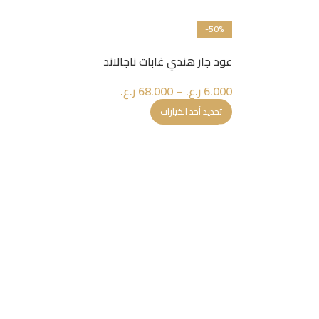
-50%
عود جار هندي غابات ناجالاند
6.000
ر.ع.
–
68.000
ر.ع.
تحديد أحد الخيارات