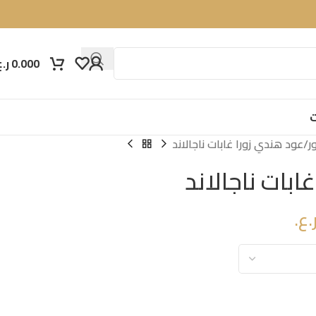
0.000
ر.ع
ت
ر
عود هندي زورا غابات ناجالاند
ابات ناجالاند
.ع.