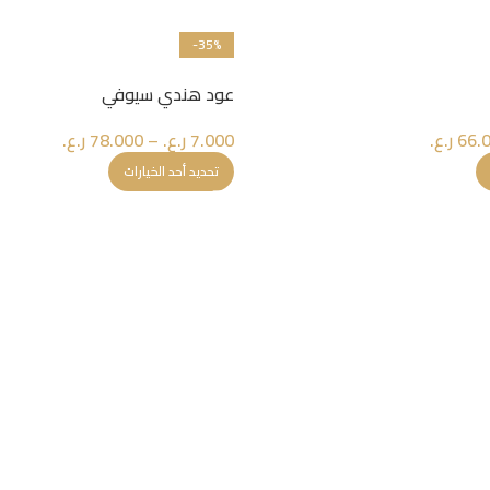
-35%
عود هندي سيوفي
66.
ر.ع.
7.000
ر.ع.
–
78.000
ر.ع.
تحديد أحد الخيارات