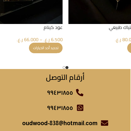
تياك طبيعي
عود كينام
80.
ر.ع.
6.500
ر.ع.
–
66.000
ر.ع.
تحديد أحد الخيارات
أرقام التوصل
٩٩٤٣١٨٥٥
٩٩٤٣١٨٥٥
oudwood-838@hotmail.com