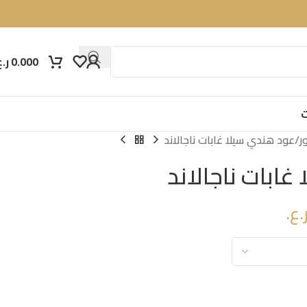
0.000
ر.ع
ت
ر
عود هندي سيلا غابات ناجالاند
ابات ناجالاند
.ع.