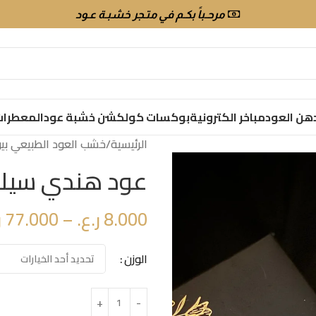
مرحـباً بكـم في متـجر خشبـة عـود
هن العود
مباخر الكترونية
بوكسات كولكشن خشبة عود
المعطرا
الرئيسية
خشب العود الطبيعي بيو
عود هندي سيلا غ
8.000
ر.ع.
–
77.000
ر
الوزن