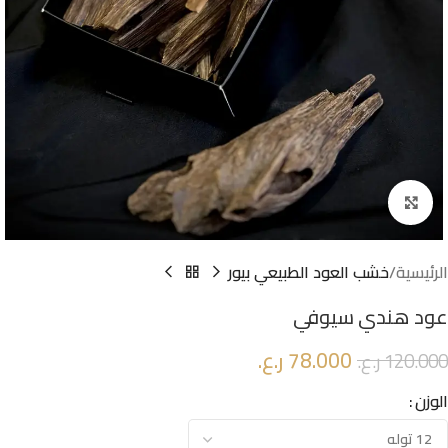
Click to enlarge
الرئيسية
خشب العود الطبيعي بيور
عود هندي سيوفي
78.000
ر.ع.
120.000
ر.ع.
الوزن