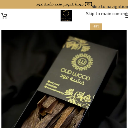
Skip to navigation
مرحـباً بكـم في متـجر خشبـة عـود
Skip to main content
-35%