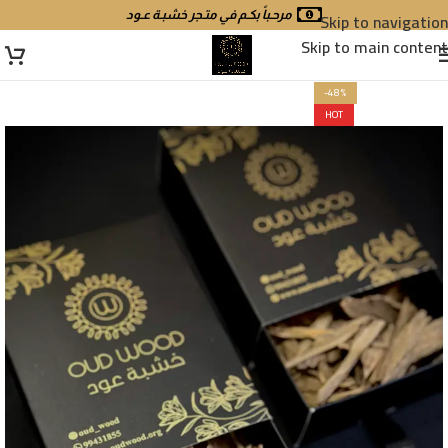
Skip to navigation
مرحـباً بكـم في متـجر خشبـة عـود
Skip to main content
-48%
HOT