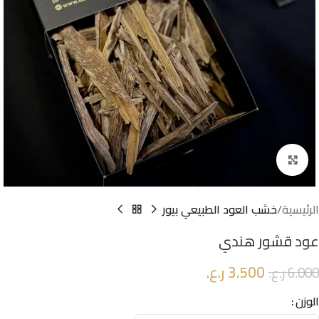
Click to enlarge
الرئيسية
خشب العود الطبيعي بيور
عود قشور هندي
3.500
ر.ع.
6.000
ر.ع.
الوزن