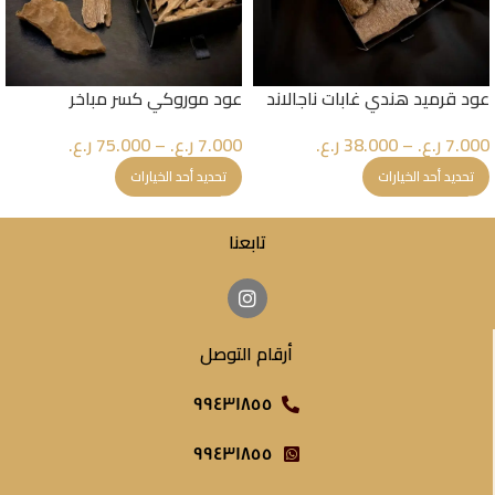
عود قرميد هندي غابات ناجالاند
عود موروكي كسر مباخر
7.000
ر.ع.
–
38.000
ر.ع.
7.000
ر.ع.
–
75.000
ر.ع.
تحديد أحد الخيارات
تحديد أحد الخيارات
تابعنا
أرقام التوصل
٩٩٤٣١٨٥٥
٩٩٤٣١٨٥٥