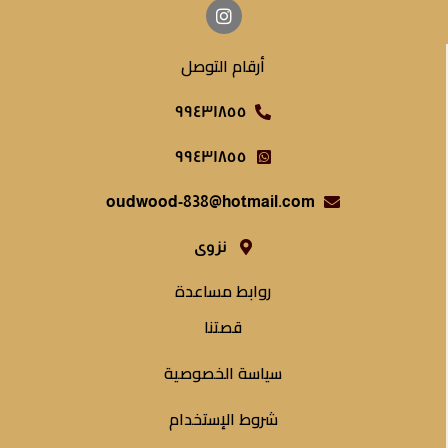
أرقام التوصل
٩٩٤٣١٨٥٥
٩٩٤٣١٨٥٥
oudwood-838@hotmail.com
نزوى
روابط مساعدة
قصتنا
سياسة الخصوصية
شروط الإستخدام