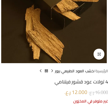
Click to enlarge
الرئيسية
خشب العود الطبيعي بيور
4 تولات عود قشور فيتنامي
12.000
ر.ع.
16.000
ر.ع.
غير متوفر في المخزون