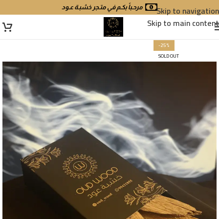
Skip to navigation
مرحـباً بكـم في متـجر خشبـة عـود
Skip to main content
-25%
SOLD OUT