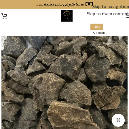
Skip to navigation
مرحـباً بكـم في متـجر خشبـة عـود
Skip to main content
-39%
SOLD OUT
Click to enlarge