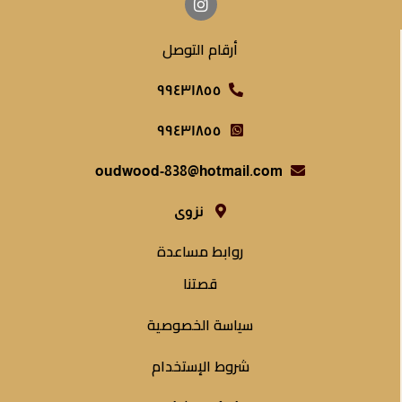
أرقام التوصل
٩٩٤٣١٨٥٥
٩٩٤٣١٨٥٥
oudwood-838@hotmail.com
نزوى
روابط مساعدة
قصتنا
سياسة الخصوصية
شروط الإستخدام