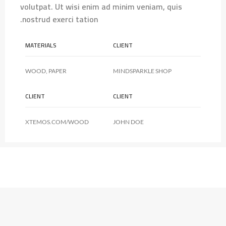
volutpat. Ut wisi enim ad minim veniam, quis
nostrud exerci tation.
MATERIALS
CLIENT
WOOD, PAPER
MINDSPARKLE SHOP
CLIENT
CLIENT
XTEMOS.COM/WOOD
JOHN DOE