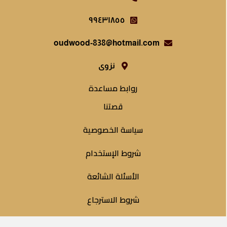
٩٩٤٣١٨٥٥
oudwood-838@hotmail.com
نزوى
روابط مساعدة
قصتنا
سياسة الخصوصية
شروط الإستخدام
الأسئلة الشائعة
شروط الاسترجاع