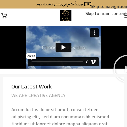
Skip to navigation
مرحـباً بكـم في متـجر خشبـة عـود
Skip to main content
Our Latest Work
WE ARE CREATIVE AGENCY
Accum luctus dolor sit amet, consectetuer
adipiscing elit, sed diam nonummy nibh euismod
tincidunt ut laoreet dolore magna aliquam erat