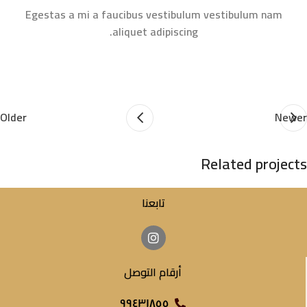
Egestas a mi a faucibus vestibulum vestibulum nam
aliquet adipiscing.
Older
Newer
Related projects
تابعنا
Suspendisse quam at vestibulum
Kitchen
أرقام التوصل
٩٩٤٣١٨٥٥